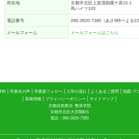
所在地
京都市北区上賀茂朝露ケ原15-1
蔦ハイツ103
電話番号
090-3820-7380（あさ9時〜よ
メールフォーム
メールフォームはこちら
業料
卒業生の声
卒業後フォロー
入学の流れ
よくあるご質問
地図･ア
新着情報
プライバシーポリシー
サイトマップ
京都自然療法･整体学院
京都市北区大宮開町6
電話：090-3820-7380