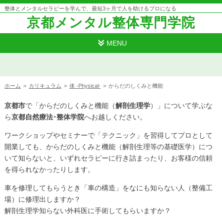
整体とメンタルセラピーを学んで、最短3ヶ月で人を助けるプロになる
京都メンタル整体専門学院
MENU
ホーム
>
カリキュラム
>
体 -Physical-
>
からだのしくみと機能
京都市
で「からだのしくみと機能（
解剖生理学
）」について学ぶな
ら
京都自然療法･整体学院
へお越しください。
ワークショップやセミナーで「テクニック」を習得してプロとして
開業しても、からだのしくみと機能（解剖生理等の基礎医学）につ
いて知らないと、いずれセラピーに行き詰まったり、お客様の信頼
を得られなかったりします。
車を修理してもらうとき「車の構造」をなにも知らない人（整備工
場）に修理出しますか？
解剖生理学知らない外科医に手術してもらいますか？